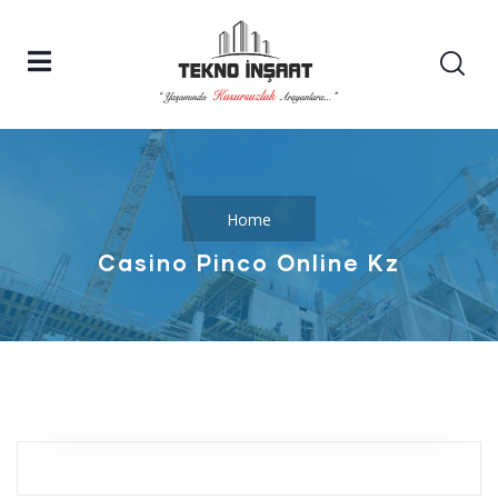
Home
Casino Pinco Online Kz