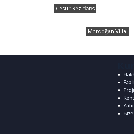
Cesur Rezidans
Mordoğan Villa
Ku
Hak
Faal
Proj
Kent
Yatır
Bize