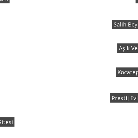
Salih Bey
Aşık Ve
Kocatep
Prestij Evl
Sitesi