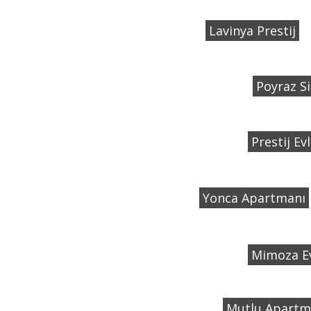
Lavinya Prestij
Poyraz Si
Prestij Evl
Yonca Apartmanı
Mimoza Ev
Mutlu Apartm