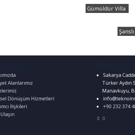
Gümüldür Villa
Şansl
rumsal
İletişim 
kımızda
Sakarya Cadde
iyet Alanlarımız
Türker Aydın 
elerimiz
Manavkuyu, Ba
sel Dönüşüm Hizmetleri
info@teknoins
ımcı İlişkileri
+90 232 374 4
 Ulaşın