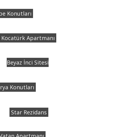
pe Konutları
Kocatürk Apartmanı
Beyaz İnci Sitesi
rya Konutları
Star Rezidans
Vatan Apartmanı