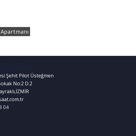
ı Apartmanı
Bilgileri
si Şehit Pilot Üsteğmen
Sokak No:2 D.2
yraklı,İZMİR
aat.com.tr
8 04