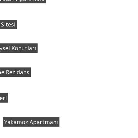
 Sitesi
ysel Konutları
e Rezidans
eri
Yakamoz Apartmanı