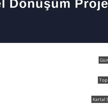
l Dönüşüm Proje
Güm
Topr
Kartal 