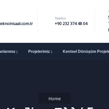
Telefon
eknoinsaat.com.tr
+90 232 374 48 04
anlarımız
Projelerimiz
Kentsel Dönüşüm Projele
Home