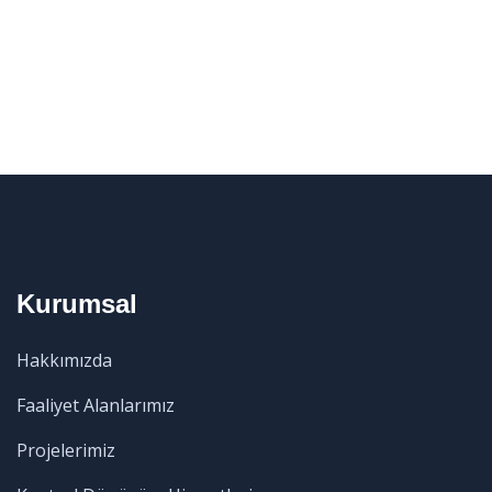
Kurumsal
Hakkımızda
Faaliyet Alanlarımız
Projelerimiz