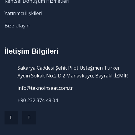
Kentsel Dönüşüm Hizmetleri
Yatırımcı İlişkileri
Bize Ulaşın
İletişim Bilgileri
Sakarya Caddesi Şehit Pilot Üsteğmen Türker
Aydın Sokak No:2 D.2 Manavkuyu, Bayraklı,İZMİR
info@teknoinsaat.com.tr
+90 232 374 48 04