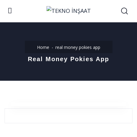
Home
real money pokies app
Real Money Pokies App