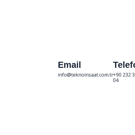
Email
Tele
info@teknoinsaat.com.tr
+90 232 3
04