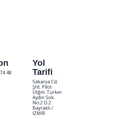
fon
Yol
Tarifi
74 48
Sakarya Cd.
Şht. Pilot
Ütğm. Türker
Aydın Sok.
No:2 D.2
Bayraklı /
İZMİR