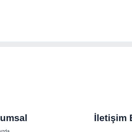
rumsal
İletişim 
ızda
Sakarya Cadde