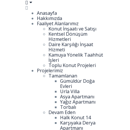
Anasayfa
Hakkımızda
Faaliyet Alanlarımız
Konut İnşaatı ve Satışı
Kentsel Dönüşüm
Hizmetleri
Daire Karşılığı İnşaat
Hizmeti
Kamuya Yönelik Taahhüt
İşleri
Toplu Konut Projeleri
Projelerimiz
Tamamlanan
Gümüldür Doğa
Evleri
Urla Villa
Asya Apartmanı
Yağız Apartmanı
Torbalı
Devam Eden
Halk Konut 14
Karşıyaka Derya
Apartmanı