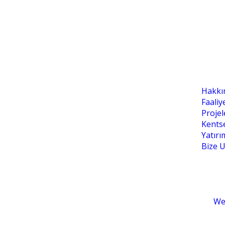
Kur
Hakkı
Faaliy
Projel
Kents
Yatırım
Bize U
Tekno İnşaat 2020 © Her Hakkı Saklıdır. Tasarlayan :
We