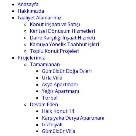
Anasayfa
Hakkımızda
Faaliyet Alanlarımız
Konut İnşaatı ve Satışı
Kentsel Dönüşüm Hizmetleri
Daire Karşılığı İnşaat Hizmeti
Kamuya Yönelik Taahhüt İşleri
Toplu Konut Projeleri
Projelerimiz
Tamamlanan
Gümüldür Doğa Evleri
Urla Villa
Asya Apartmanı
Yağız Apartmanı
Torbalı
Devam Eden
Halk Konut 14
Karşıyaka Derya Apartmanı
Güzelyalı
Gümüldür Villa