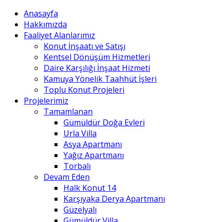
Anasayfa
Hakkımızda
Faaliyet Alanlarımız
Konut İnşaatı ve Satışı
Kentsel Dönüşüm Hizmetleri
Daire Karşılığı İnşaat Hizmeti
Kamuya Yönelik Taahhüt İşleri
Toplu Konut Projeleri
Projelerimiz
Tamamlanan
Gümüldür Doğa Evleri
Urla Villa
Asya Apartmanı
Yağız Apartmanı
Torbalı
Devam Eden
Halk Konut 14
Karşıyaka Derya Apartmanı
Güzelyalı
Gümüldür Villa