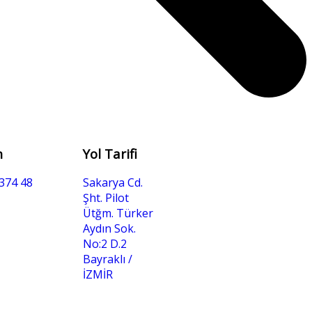
n
Yol Tarifi
374 48
Sakarya Cd.
Şht. Pilot
Ütğm. Türker
Aydın Sok.
No:2 D.2
Bayraklı /
İZMİR