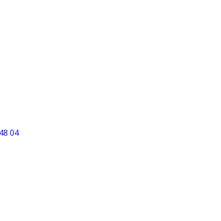
gileri
esi Şehit Pilot Üsteğmen
 Sokak No:2 D.2
Bayraklı,İZMİR
saat.com.tr
48 04