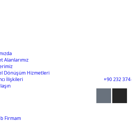
umsal
İletişim Bil
mızda
Sakarya Cadd
et Alanlarımız
Türker Aydın
erimiz
Manavkuyu, 
el Dönüşüm Hizmetleri
info@teknoin
cı İlişkileri
+90 232 374 
laşın
b Firmam