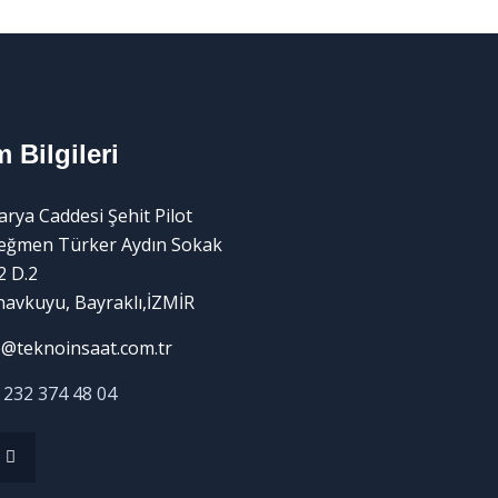
m Bilgileri
arya Caddesi Şehit Pilot
eğmen Türker Aydın Sokak
2 D.2
avkuyu, Bayraklı,İZMİR
o@teknoinsaat.com.tr
 232 374 48 04