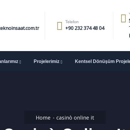
Telefon
eknoinsaat.com.tr
+90 232 374 48 04
anlarımız
Projelerimiz
Kentsel Dönüşüm Projele
Home
casinò online it