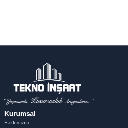
Kurumsal
Hakkımızda