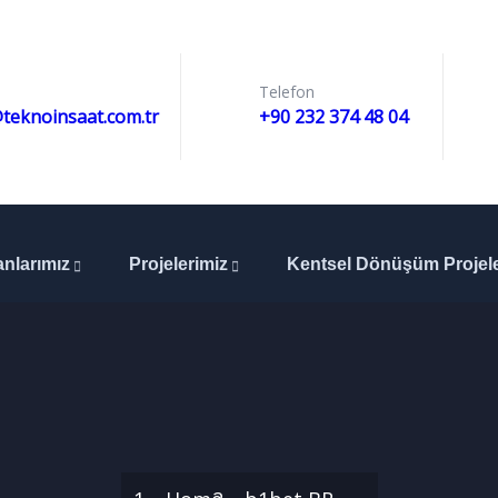
Telefon
teknoinsaat.com.tr
+90 232 374 48 04
anlarımız
Projelerimiz
Kentsel Dönüşüm Projele