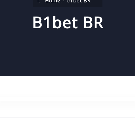
Home
b1bet BR
B1bet BR